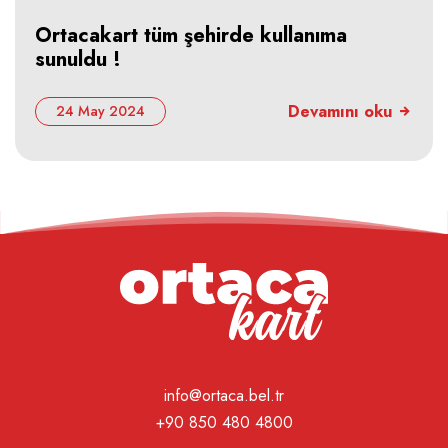
Ortacakart tüm şehirde kullanıma
sunuldu !
Devamını oku
24 May 2024
info@ortaca.bel.tr
+90 850 480 4800